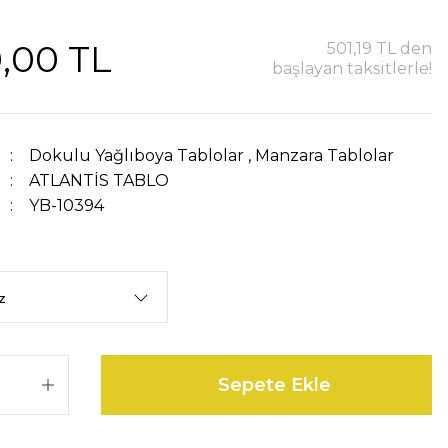
,00 TL
501,19 TL den
başlayan taksitlerle!
Dokulu Yağlıboya Tablolar
,
Manzara Tablolar
ATLANTİS TABLO
YB-10394
Sepete Ekle