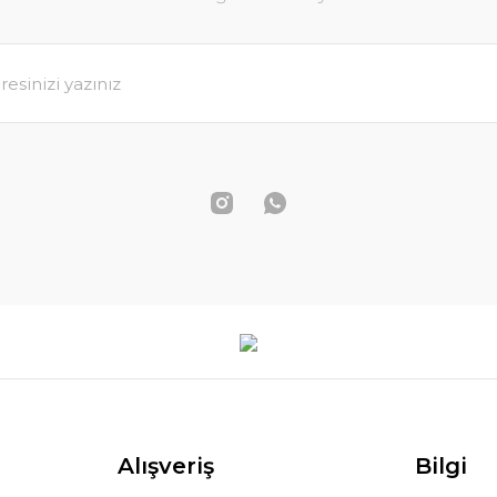
Nostaljik Taş Sokak Yağlı Boya
4.650,00 T
kulu Sanat
SEPETE EKLE
Alışveriş
Bilgi