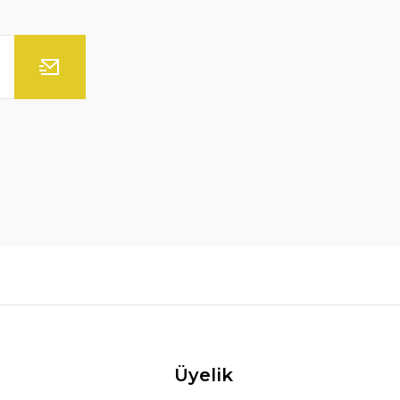
 Tablo El Yapımı
L
Üyelik