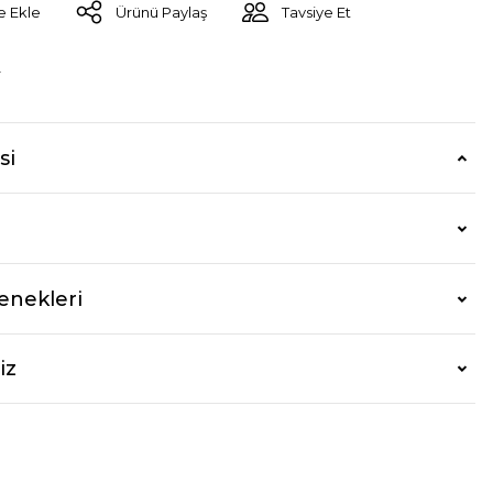
Ürünü Paylaş
Tavsiye Et
r
si
enekleri
iz