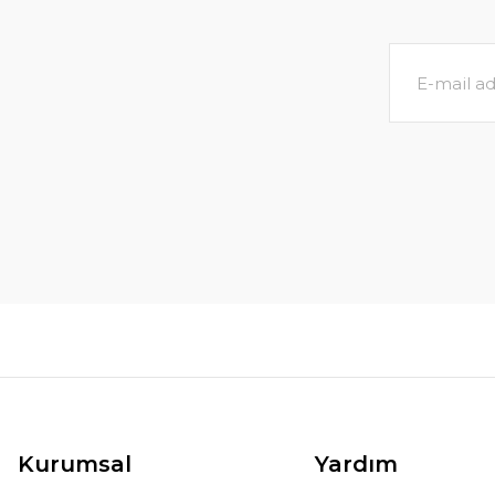
Kızıl Ufuk Soyut Yağlı Boya Tablo Modern Do
4.650,00 TL
Kurumsal
Yardım