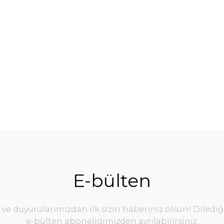
E-bülten
e duyurularımızdan ilk sizin haberiniz olsun! Diledi
e-bülten aboneliğimizden ayrılabilirsiniz.