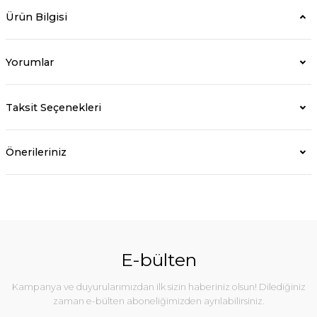
Ürün Bilgisi
Yorumlar
Taksit Seçenekleri
Önerileriniz
E-bülten
Kampanya ve duyurularımızdan ilk sizin haberiniz olsun! Dilediğiniz
zaman e-bülten aboneliğimizden ayrılabilirsiniz.