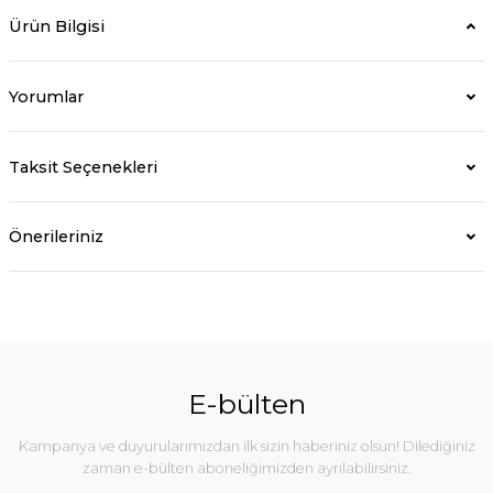
Ürün Bilgisi
Yorumlar
Taksit Seçenekleri
Önerileriniz
E-bülten
Kampanya ve duyurularımızdan ilk sizin haberiniz olsun! Dilediğiniz
zaman e-bülten aboneliğimizden ayrılabilirsiniz.