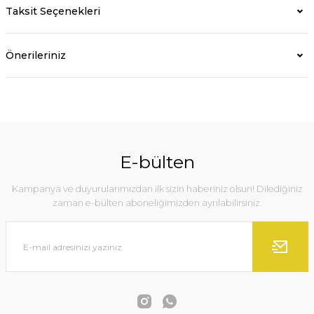
Taksit Seçenekleri
Önerileriniz
E-bülten
Kampanya ve duyurularımızdan ilk sizin haberiniz olsun! Dilediğiniz
zaman e-bülten aboneliğimizden ayrılabilirsiniz.