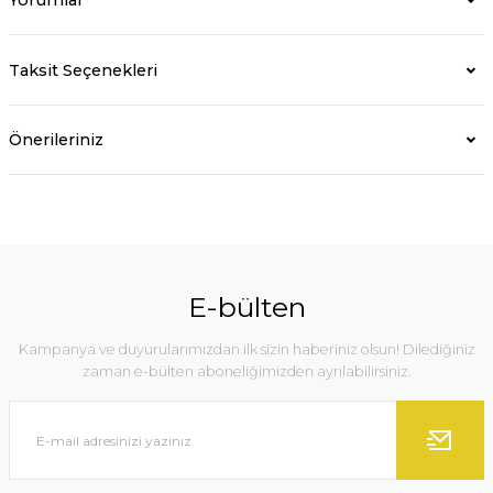
Taksit Seçenekleri
Önerileriniz
E-bülten
Kampanya ve duyurularımızdan ilk sizin haberiniz olsun! Dilediğiniz
zaman e-bülten aboneliğimizden ayrılabilirsiniz.