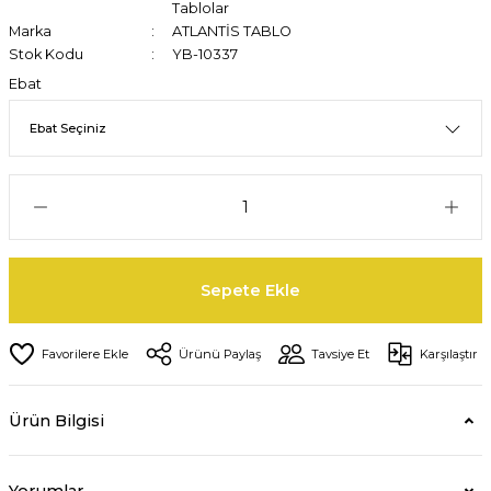
Tablolar
Marka
ATLANTİS TABLO
Stok Kodu
YB-10337
Ebat
Sepete Ekle
Ürünü Paylaş
Tavsiye Et
Karşılaştır
Ürün Bilgisi
Yorumlar