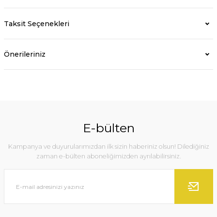
Taksit Seçenekleri
Önerileriniz
E-bülten
Kampanya ve duyurularımızdan ilk sizin haberiniz olsun! Dilediğiniz
zaman e-bülten aboneliğimizden ayrılabilirsiniz.