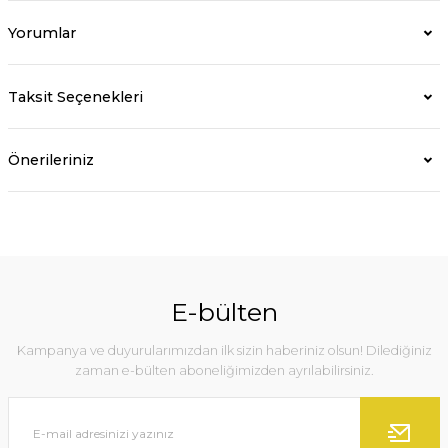
Yorumlar
Taksit Seçenekleri
Önerileriniz
E-bülten
Kampanya ve duyurularımızdan ilk sizin haberiniz olsun! Dilediğiniz
zaman e-bülten aboneliğimizden ayrılabilirsiniz.