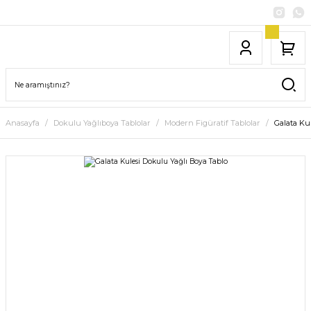
Anasayfa
Dokulu Yağlıboya Tablolar
Modern Figüratif Tablolar
Galata Ku