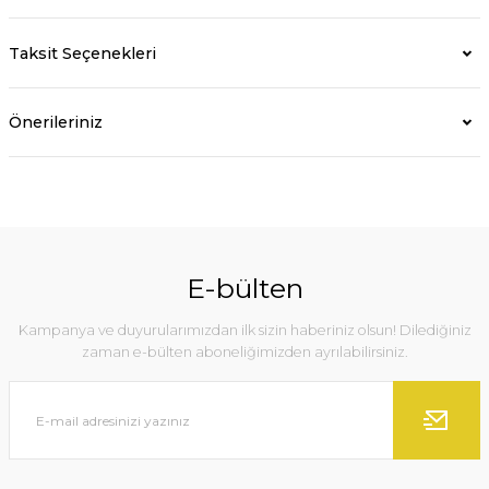
Taksit Seçenekleri
Önerileriniz
E-bülten
Kampanya ve duyurularımızdan ilk sizin haberiniz olsun! Dilediğiniz
zaman e-bülten aboneliğimizden ayrılabilirsiniz.