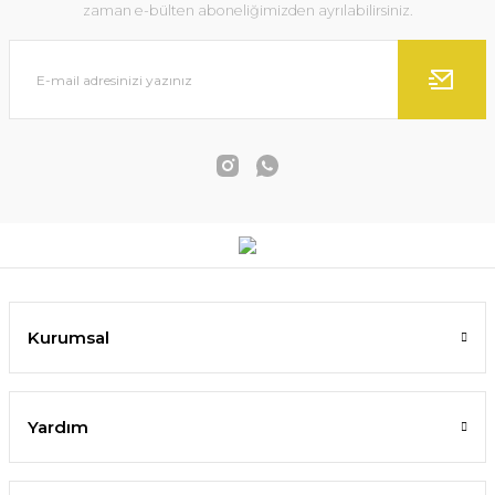
zaman e-bülten aboneliğimizden ayrılabilirsiniz.
Hafifliğin Dansı Dokulu Yağlıboya Tablo
4.650,00 TL
Kurumsal
SEPETE EKLE
Yardım