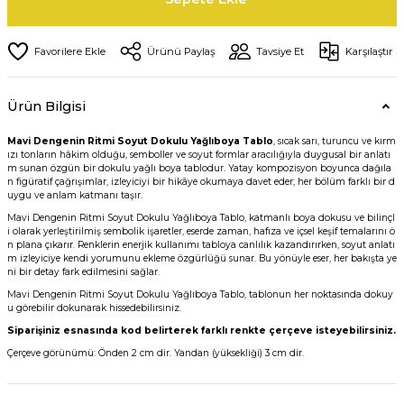
Ürünü Paylaş
Tavsiye Et
Karşılaştır
Ürün Bilgisi
Mavi Dengenin Ritmi Soyut Dokulu Yağlıboya Tablo
, sıcak sarı, turuncu ve kırm
ızı tonların hâkim olduğu, semboller ve soyut formlar aracılığıyla duygusal bir anlatı
m sunan özgün bir dokulu yağlı boya tablodur. Yatay kompozisyon boyunca dağıla
n figüratif çağrışımlar, izleyiciyi bir hikâye okumaya davet eder; her bölüm farklı bir d
uygu ve anlam katmanı taşır.
Mavi Dengenin Ritmi Soyut Dokulu Yağlıboya Tablo, katmanlı boya dokusu ve bilinçl
i olarak yerleştirilmiş sembolik işaretler, eserde zaman, hafıza ve içsel keşif temalarını ö
n plana çıkarır. Renklerin enerjik kullanımı tabloya canlılık kazandırırken, soyut anlatı
m izleyiciye kendi yorumunu ekleme özgürlüğü sunar. Bu yönüyle eser, her bakışta ye
ni bir detay fark edilmesini sağlar.
Mavi Dengenin Ritmi Soyut Dokulu Yağlıboya Tablo, tablonun her noktasında dokuy
u görebilir dokunarak hissedebilirsiniz.
Siparişiniz esnasında kod belirterek farklı renkte çerçeve isteyebilirsiniz.
Çerçeve görünümü: Önden 2 cm dir. Yandan (yüksekliği) 3 cm dir.