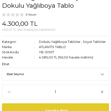
Dokulu Yağlıboya Tablo
0 Yorum
4.300,00 TL
463,47 TL den başlayan taksitlerle!
Kategori
Dokulu Yağlıboya Tablolar
,
Soyut Tablolar
Marka
ATLANTİS TABLO
Stok Kodu
YB-30107
Havale
4.085,00 TL (%5,00 havale indirimi)
Ebat
Sepete Ekle