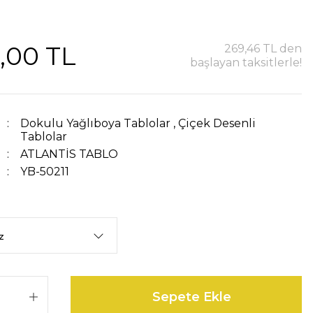
,00 TL
269,46 TL den
başlayan taksitlerle!
Dokulu Yağlıboya Tablolar
,
Çiçek Desenli
Tablolar
ATLANTİS TABLO
YB-50211
Sepete Ekle