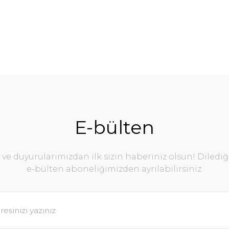
E-bülten
e duyurularımızdan ilk sizin haberiniz olsun! Diledi
e-bülten aboneliğimizden ayrılabilirsiniz.