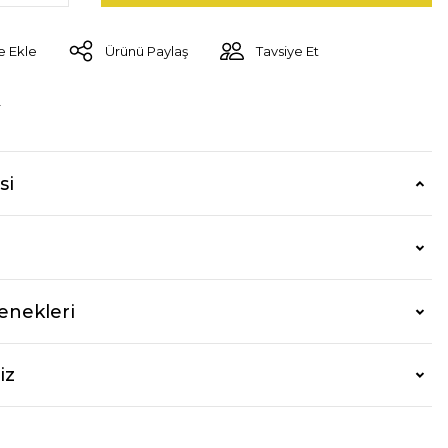
Ürünü Paylaş
Tavsiye Et
r
si
enekleri
iz