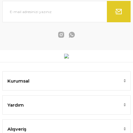
Kurumsal
Yardım
Alışveriş
Modern Soyut Siluet Tablosu ve Dekoratif Vazolar El Yapı