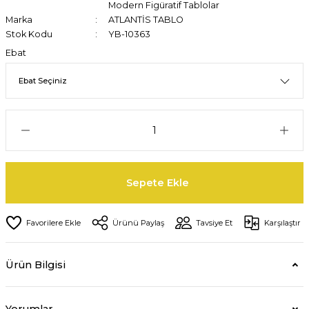
Modern Figüratif Tablolar
Marka
ATLANTİS TABLO
Stok Kodu
YB-10363
Ebat
Sepete Ekle
Ürünü Paylaş
Tavsiye Et
Karşılaştır
Ürün Bilgisi
Yorumlar