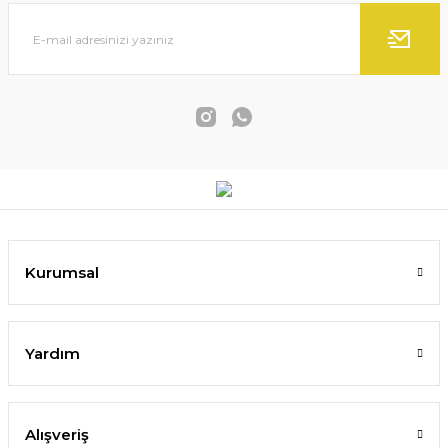
Kurumsal
Modern Soyut Yüzler Tablosu El Yapımı Dokulu Yağlı Boya
Yardım
4.650,00 TL
Alışveriş
SEPETE EKLE