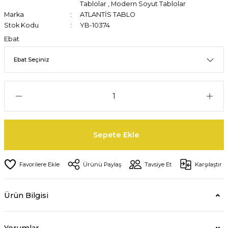
Tablolar
,
Modern Soyut Tablolar
Marka
ATLANTİS TABLO
Stok Kodu
YB-10374
Ebat
Sepete Ekle
Ürünü Paylaş
Tavsiye Et
Karşılaştır
Ürün Bilgisi
Yorumlar