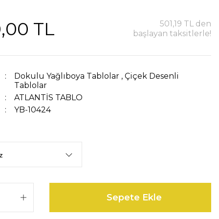
,00 TL
501,19 TL den
başlayan taksitlerle!
Dokulu Yağlıboya Tablolar
,
Çiçek Desenli
Tablolar
ATLANTİS TABLO
YB-10424
Sepete Ekle