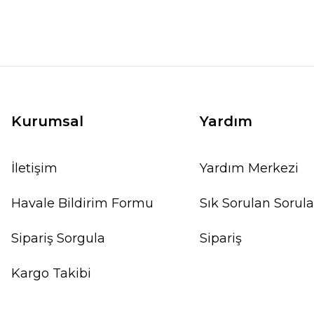
Kurumsal
Yardım
İletişim
Yardım Merkezi
Havale Bildirim Formu
Sık Sorulan Sorula
Beyaz Şakayık Yağlı Boya Tablo
Sipariş Sorgula
Sipariş
Kargo Takibi
4.650,00 TL