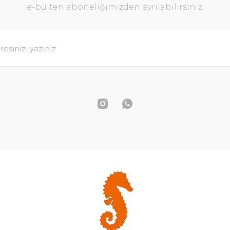
e-bülten aboneliğimizden ayrılabilirsiniz.
B
Pastel Renkli Laleler Yağlı Boya Tablo
4.650,00 TL
SEPETE EKLE