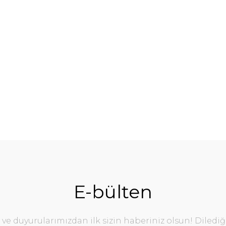
E-bülten
e duyurularımızdan ilk sizin haberiniz olsun! Diledi