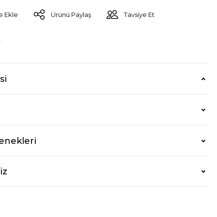
Ürünü Paylaş
Tavsiye Et
r
si
enekleri
iz