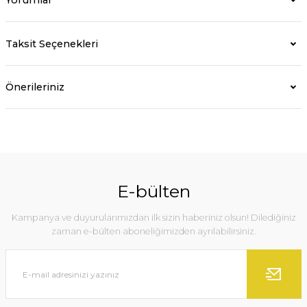
Taksit Seçenekleri
Önerileriniz
E-bülten
Kampanya ve duyurularımızdan ilk sizin haberiniz olsun! Dilediğiniz
zaman e-bülten aboneliğimizden ayrılabilirsiniz.