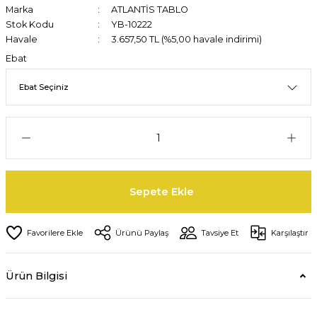
Marka
ATLANTİS TABLO
Stok Kodu
YB-10222
Havale
3.657,50 TL (%5,00 havale indirimi)
Ebat
Sepete Ekle
Ürünü Paylaş
Tavsiye Et
Karşılaştır
Ürün Bilgisi