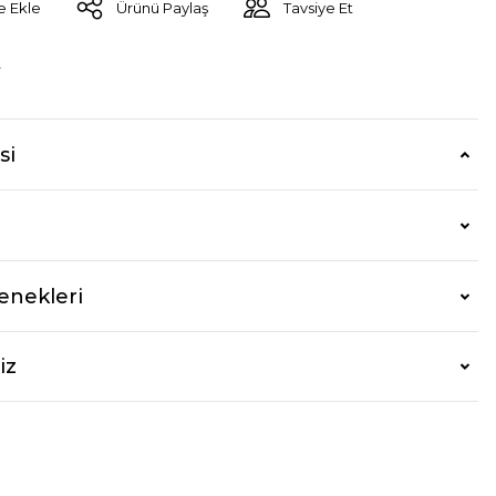
Ürünü Paylaş
Tavsiye Et
r
si
enekleri
iz