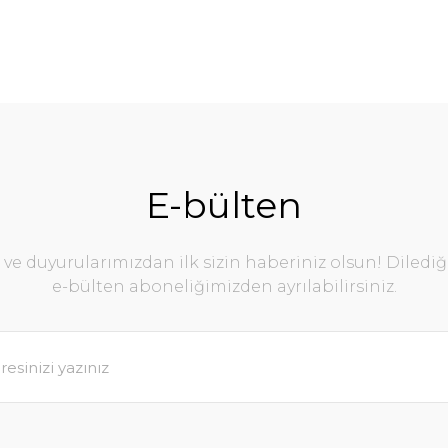
E-bülten
e duyurularımızdan ilk sizin haberiniz olsun! Diledi
e-bülten aboneliğimizden ayrılabilirsiniz.