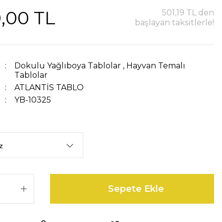
,00 TL
501,19 TL den
başlayan taksitlerle!
Dokulu Yağlıboya Tablolar
,
Hayvan Temalı
Tablolar
ATLANTİS TABLO
YB-10325
Sepete Ekle