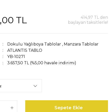
,00 TL
414,97 TL den
başlayan taksitlerle!
Dokulu Yağlıboya Tablolar
,
Manzara Tablolar
ATLANTİS TABLO
YB-10271
3.657,50 TL (%5,00 havale indirimi)
Sepete Ekle