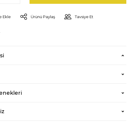
Ürünü Paylaş
Tavsiye Et
r
si
enekleri
iz