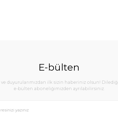
E-bülten
e duyurularımızdan ilk sizin haberiniz olsun! Diledi
e-bülten aboneliğimizden ayrılabilirsiniz.