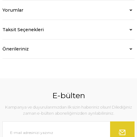
Yorumlar
Taksit Seçenekleri
Önerileriniz
E-bülten
Kampanya ve duyurularımızdan ilk sizin haberiniz olsun! Dilediğiniz
zaman e-bülten aboneliğimizden ayrılabilirsiniz.