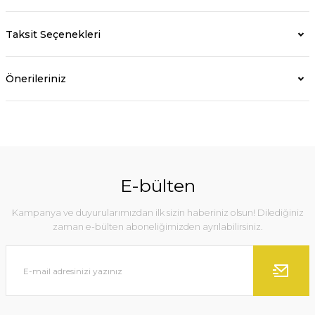
Taksit Seçenekleri
Önerileriniz
E-bülten
Kampanya ve duyurularımızdan ilk sizin haberiniz olsun! Dilediğiniz
zaman e-bülten aboneliğimizden ayrılabilirsiniz.