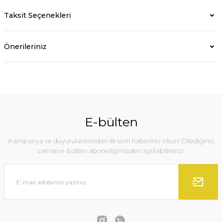
Taksit Seçenekleri
Önerileriniz
E-bülten
Kampanya ve duyurularımızdan ilk sizin haberiniz olsun! Dilediğiniz
zaman e-bülten aboneliğimizden ayrılabilirsiniz.