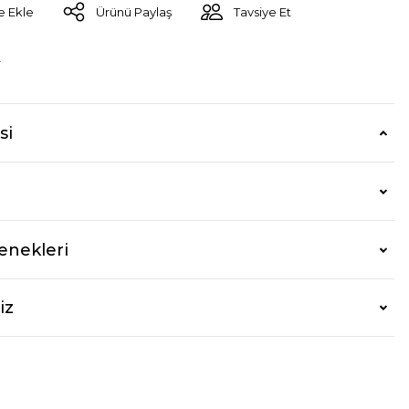
Ürünü Paylaş
Tavsiye Et
r
si
enekleri
iz