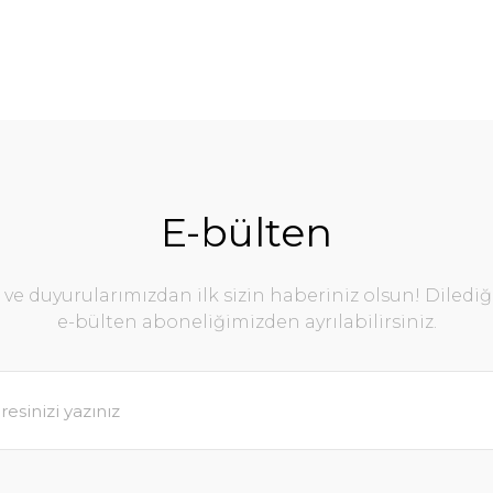
E-bülten
e duyurularımızdan ilk sizin haberiniz olsun! Diledi
e-bülten aboneliğimizden ayrılabilirsiniz.