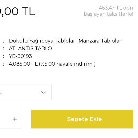
,00 TL
463,47 TL den
başlayan taksitlerle!
Dokulu Yağlıboya Tablolar
,
Manzara Tablolar
ATLANTİS TABLO
YB-30193
4.085,00 TL (%5,00 havale indirimi)
Sepete Ekle