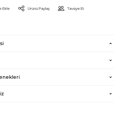
Ürünü Paylaş
Tavsiye Et
r
si
enekleri
iz