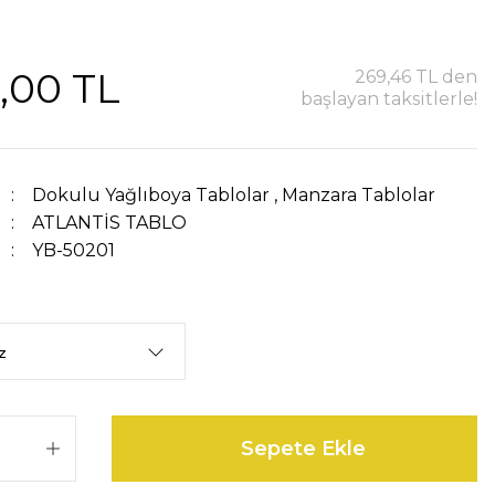
,00 TL
269,46 TL den
başlayan taksitlerle!
Dokulu Yağlıboya Tablolar
,
Manzara Tablolar
ATLANTİS TABLO
YB-50201
Sepete Ekle