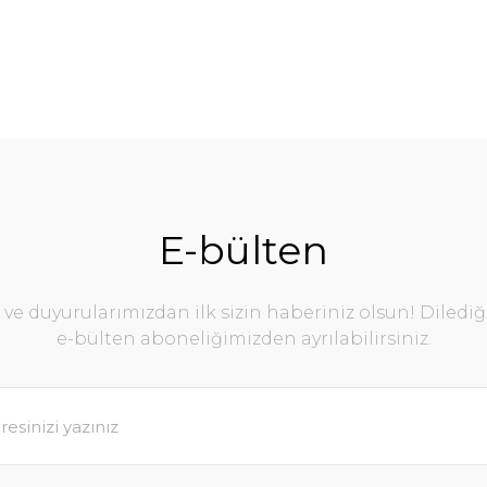
E-bülten
e duyurularımızdan ilk sizin haberiniz olsun! Diledi
e-bülten aboneliğimizden ayrılabilirsiniz.