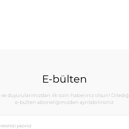
E-bülten
e duyurularımızdan ilk sizin haberiniz olsun! Diledi
e-bülten aboneliğimizden ayrılabilirsiniz.