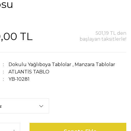
osu
,00 TL
501,19 TL den
başlayan taksitlerle!
Dokulu Yağlıboya Tablolar
,
Manzara Tablolar
ATLANTİS TABLO
YB-10281