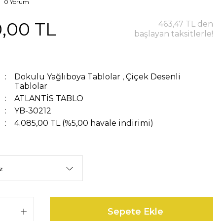
0 Yorum
,00 TL
463,47 TL den
başlayan taksitlerle!
Dokulu Yağlıboya Tablolar
,
Çiçek Desenli
Tablolar
ATLANTİS TABLO
YB-30212
4.085,00 TL (%5,00 havale indirimi)
Sepete Ekle