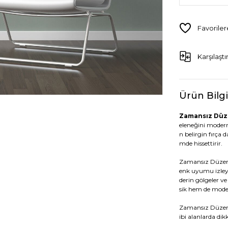
Karşılaştı
Ürün Bilgi
Zamansız Düze
eleneğini modern
n belirgin fırça 
mde hissettirir.
Zamansız Düzen D
enk uyumu izleyi
derin gölgeler v
sik hem de moder
Zamansız Düzen D
ibi alanlarda dik