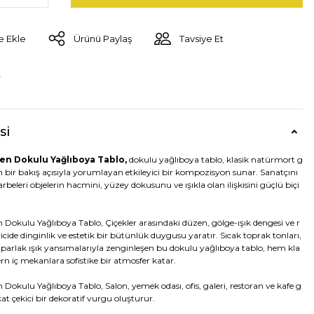
Ürünü Paylaş
Tavsiye Et
r
si
n Dokulu Yağlıboya Tablo,
dokulu yağlıboya tablo, klasik natürmort g
 bir bakış açısıyla yorumlayan etkileyici bir kompozisyon sunar. Sanatçını
darbeleri objelerin hacmini, yüzey dokusunu ve ışıkla olan ilişkisini güçlü biçi
okulu Yağlıboya Tablo, Çiçekler arasındaki düzen, gölge-ışık dengesi ve r
cide dinginlik ve estetik bir bütünlük duygusu yaratır. Sıcak toprak tonları,
e parlak ışık yansımalarıyla zenginleşen bu dokulu yağlıboya tablo, hem kla
n iç mekanlara sofistike bir atmosfer katar.
okulu Yağlıboya Tablo, Salon, yemek odası, ofis, galeri, restoran ve kafe g
kat çekici bir dekoratif vurgu oluşturur.