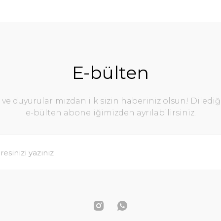
E-bülten
e duyurularımızdan ilk sizin haberiniz olsun! Diledi
e-bülten aboneliğimizden ayrılabilirsiniz.