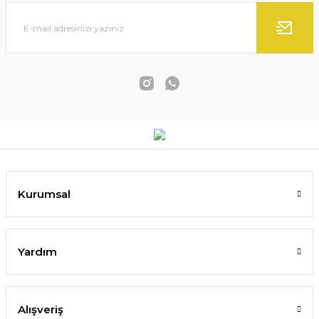
Pastel Dinginlik Soyut Dokulu Yağlıboya Tablo
Kurumsal
4.650,00 TL
SEPETE EKLE
Yardım
Alışveriş