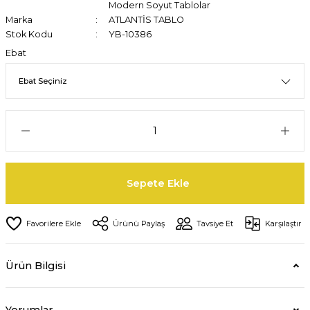
Modern Soyut Tablolar
Marka
ATLANTİS TABLO
Stok Kodu
YB-10386
Ebat
Sepete Ekle
Ürünü Paylaş
Tavsiye Et
Karşılaştır
Ürün Bilgisi
Yorumlar